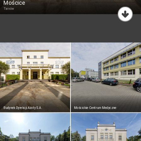
Mościce
Ciężkowice
Tarnów
Rezerwat przyrody Skamieniałe Miasto
Dąbrowa Tarnowska
Ośrodek Spotkania Kultur
Budynek Dyrekcji Azoty S.A.
Mościckie Centrum Medyczne