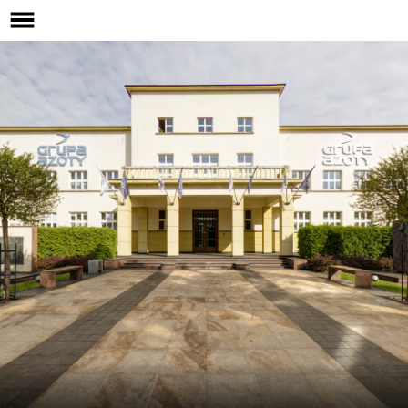
This page can't load Google Maps correctly.
OK
Do you own this website?
Brzesko
Muzeum Regionalne w Brzesku